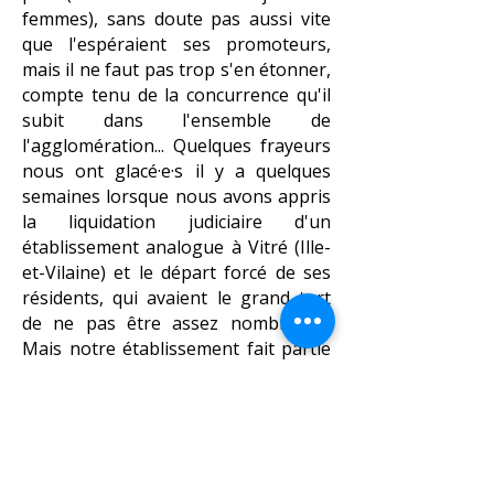
femmes), sans doute pas aussi vite
que l'espéraient ses promoteurs,
mais il ne faut pas trop s'en étonner,
compte tenu de la concurrence qu'il
subit dans l'ensemble de
l'agglomération... Quelques frayeurs
nous ont glacé·e·s il y a quelques
semaines lorsque nous avons appris
la liquidation judiciaire d'un
établissement analogue à Vitré (Ille-
et-Vilaine) et le départ forcé de ses
résidents, qui avaient le grand tort
de ne pas être assez nombreux !
Mais notre établissement fait partie
d'un réseau qui semble solide (une
quinzaine de résidences, implantées
surtout dans le quart sud-est de la
France), adossé au groupe Batigère,
un important bailleur social héritier