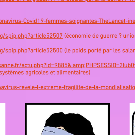
onavirus-Covid19-femmes-soignantes-TheLancet-ine
rg/spip.php?article52507
(économie de guerre ? unio
rg/spip.php?article52500
(le poids porté par les salar
ysanne.fr/actu.php?id=9885& amp;PHPSESSID=2lub0
systèmes agricoles et alimentaires)
avirus-revele-l-extreme-fragilite-de-la-mondialisati