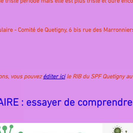
e triste période mais elle est plus triste et dure enc
laire - Comité de Quetigny, 6 bis rue des Marronnie
ons, vous pouvez
éditer ici
le RIB du SPF Quetigny au
IRE : essayer de comprendre,