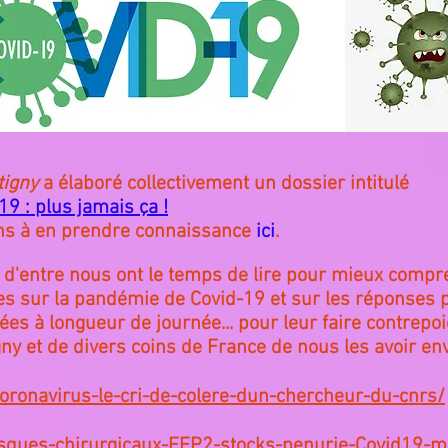
tigny
a élaboré collectivement un dossier intitulé
9 : plus jamais ça !
ons à en prendre connaissance
ici
.
 d'entre nous ont le temps de lire pour mieux compre
unes sur la pandémie de Covid-19 et sur les réponses
ées à longueur de journée... pour leur faire contrepoi
y et de divers coins de France de nous les avoir en
coronavirus-le-cri-de-colere-dun-chercheur-du-cnrs/
ques-chirurgicaux-FFP2-stocks-penurie-Covid19-m