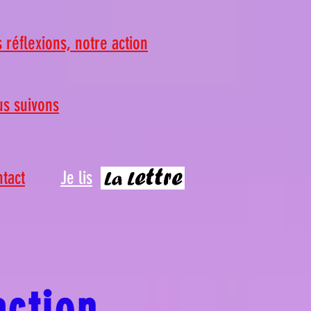
 réflexions, notre action
s suivons
tact
Je lis
action