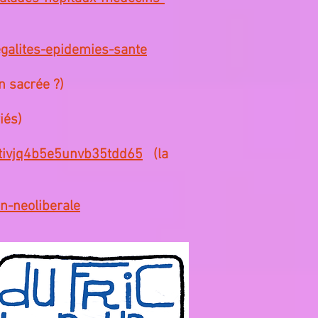
galites-epidemies-sante
n sacrée ?)
iés)
tivjq4b5e5unvb35tdd65
(la
on-neoliberale