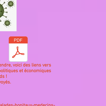
ndre, voici des liens vers
 politiques et économiques
ds !
voyés.
alades-hopitaux-medecins-