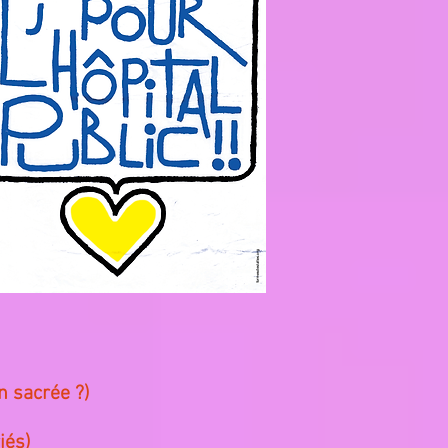
n sacrée ?)
iés)