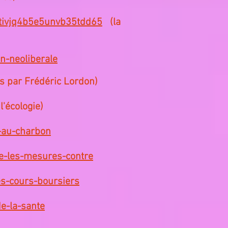
tivjq4b5e5unvb35tdd65
(la
on-neoliberale
s par Frédéric Lordon)
l'écologie)
s-au-charbon
e-les-mesures-contre
es-cours-boursiers
e-la-sante