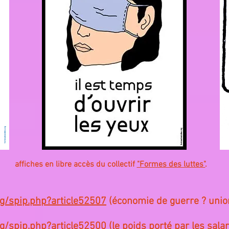
affiches en libre accès du collectif
"Formes des luttes"
.
rg/spip.php?article52507
(économie de guerre ? unio
rg/spip.php?article52500
(le poids porté par les salar