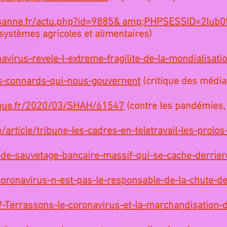
ysanne.fr/actu.php?id=9885& amp;PHPSESSID=2lub0
systèmes agricoles et alimentaires)
avirus-revele-l-extreme-fragilite-de-la-mondialisati
es-connards-qui-nous-gouvernent
(critique des média
que.fr/2020/03/SHAH/61547
(contre les pandémies, 
/article/tribune-les-cadres-en-teletravail-les-prolo
de-sauvetage-bancaire-massif-qui-se-cache-derrier
oronavirus-n-est-pas-le-responsable-de-la-chute-d
-Terrassons-le-coronavirus-et-la-marchandisation-d