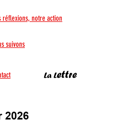
 réflexions, notre action
s suivons
tact
Je lis