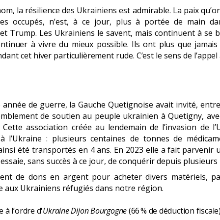
nom, la résilience des Ukrainiens est admirable. La paix qu’on 
ires occupés, n’est, à ce jour, plus à portée de main 
et Trump. Les Ukrainiens le savent, mais continuent à se b
continuer à vivre du mieux possible. Ils ont plus que jamais
endant cet hiver particulièrement rude. C’est le sens de l’ap
année de guerre, la Gauche Quetignoise avait invité, entre 
emblement de soutien au peuple ukrainien à Quetigny, ave
. Cette association créée au lendemain de l’invasion de l’
à l’Ukraine : plusieurs centaines de tonnes de médicame
insi été transportés en 4 ans. En 2023 elle a fait parveni
 essaie, sans succès à ce jour, de conquérir depuis plusieurs
ent de dons en argent pour acheter divers matériels, pay
e aux Ukrainiens réfugiés dans notre région.
à l’ordre d'
Ukraine Dijon Bourgogne
(66
% de déduction fiscale