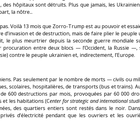
 des hôpitaux sont détruits. Plus que jamais, les Ukrainien
art, la nôtre...
 pas. Voilà 13 mois que Zorro-Trump est au pouvoir et essaie
e d’invasion et de destruction, mais de faire plier le peuple
it, le plus meurtrier depuis la seconde guerre mondiale su
rocuration entre deux blocs — l’Occident, la Russie —, 
ie) contre le peuple ukrainien et, indirectement, l’Europe.
niens. Pas seulement par le nombre de morts — civils ou mil
ques, scolaires, hospitalières, de transports (bus et trains).
s de 600 destructions par mois, provoquées par 60 000 dron
 et les habitations (C
enter for strategic and international studi
ées, des quartiers entiers sont restés dans le noir. Dans
rivés d’électricité pendant que les ouvriers et les ouvriè