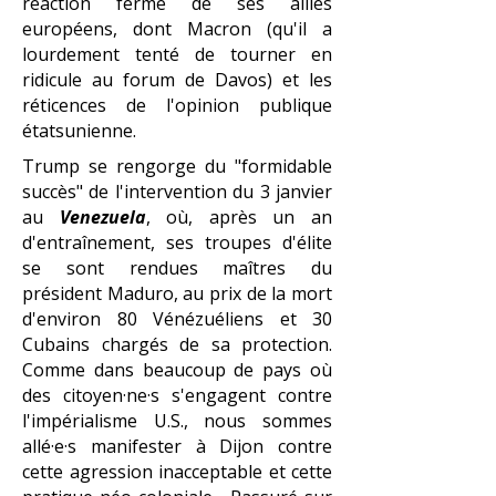
réaction ferme de ses alliés
européens, dont Macron (qu'il a
lourdement tenté de tourner en
ridicule au forum de Davos) et les
réticences de l'opinion publique
étatsunienne.
Trump se rengorge du "formidable
succès" de l'intervention du 3 janvier
au
Venezuela
, où, après un an
d'entraînement, ses troupes d'élite
se sont rendues maîtres du
président Maduro, au prix de la mort
d'environ 80 Vénézuéliens et 30
Cubains chargés de sa protection.
Comme dans beaucoup de pays où
des citoyen·ne·s s'engagent contre
l'impérialisme U.S., nous sommes
allé·e·s manifester à Dijon contre
cette agression inacceptable et cette