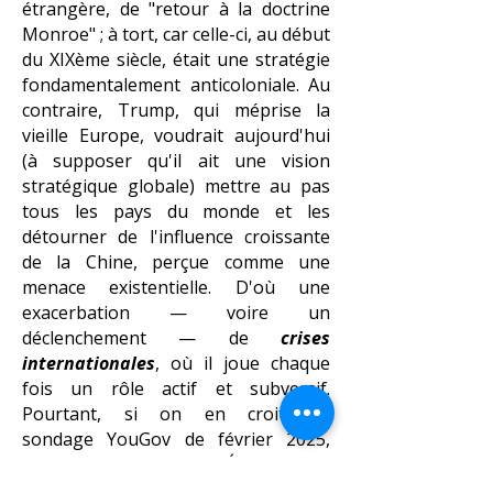
étrangère, de "retour à la doctrine
Monroe" ; à tort, car celle-ci, au début
du XIXème siècle, était une stratégie
fondamentalement anticoloniale. Au
contraire, Trump, qui méprise la
vieille Europe, voudrait aujourd'hui
(à supposer qu'il ait une vision
stratégique globale) mettre au pas
tous les pays du monde et les
détourner de l'influence croissante
de la Chine, perçue comme une
menace existentielle. D'où une
exacerbation — voire un
déclenchement — de
crises
internationales
, où il joue chaque
fois un rôle actif et subversif.
Pourtant, si on en croit un
sondage
YouGov
de février 2025,
seulement 4 % des États-uniens
soutiennent l'expansion américaine