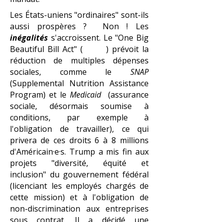
​
Les États-uniens "ordinaires" sont-ils
aussi prospères ? Non ! Les
inégalités
s'accroissent. Le "One Big
Beautiful Bill Act" ( ) prévoit la
réduction de multiples dépenses
sociales, comme le
SNAP
(
Supplemental Nutrition Assistance
Program
)
et le
Medicaid
(assurance
sociale, d
ésormais soumise à
conditions, par exemple à
l'obligation de travailler), ce qui
privera de ces droits 6 à 8 millions
d'Américain·e·s
. Trump a mis fin aux
projets "
diversité, équité et
inclusion"
du gouvernement fédéral
(licenciant les employés chargés de
cette mission) et à l'obligation de
non-discrimination aux entreprises
sous contrat. Il a décidé une