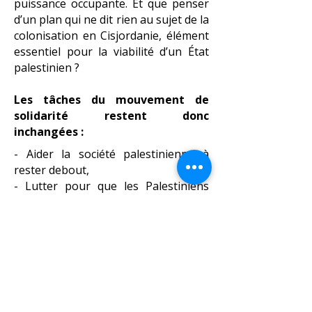
puissance occupante. Et que penser
d’un plan qui ne dit rien au sujet de la
colonisation en Cisjordanie, élément
essentiel pour la viabilité d’un État
palestinien ?
Les tâches du mouvement de
solidarité restent donc
inchangées :
- Aider la société palestinienne à
rester debout,
- Lutter pour que les Palestiniens
soient maîtres de leur avenir, que la
société civile comme les partis
politiques soient entendus, que la
Palestine puisse s’autodéterminer.
- Obliger les gouvernements
complices à sanctionner l’État
israélien génocidaire ; le cessez-le-