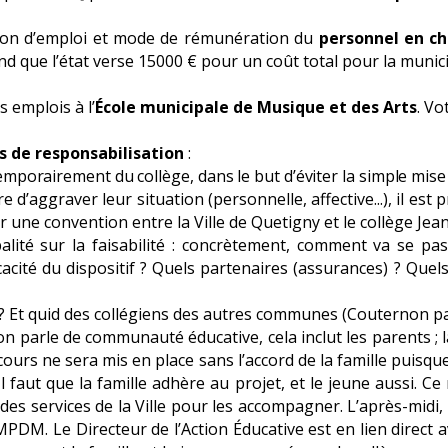
ation d’emploi et mode de rémunération du
personnel en c
d que l’état verse 15000 € pour un coût total pour la munic
s emplois à l’
École municipale de Musique et des Arts
. Vo
 de responsabilisation
:
orairement du collège, dans le but d’éviter la simple mise 
 d’aggraver leur situation (personnelle, affective...), il es
 une convention entre la Ville de Quetigny et le collège Jea
é sur la faisabilité : concrètement, comment va se pass
icacité du dispositif ? Quels partenaires (assurances) ? Quels l
 quid des collégiens des autres communes (Couternon pa
’on parle de communauté éducative, cela inclut les parents
parcours ne sera mis en place sans l’accord de la famille puis
Il faut que la famille adhère au projet, et le jeune aussi. 
 des services de
la Ville pour les accompagner. L’après-midi,
PDM. Le Directeur de l’Action Éducative est en lien direct ave