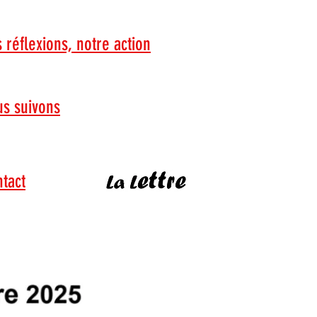
 réflexions, notre action
s suivons
tact
Je lis