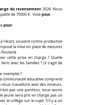
harge du recensement
2026. Nous
ipalité de 75000 €. Vote
pour
.
te
pour
.
à l'écart, souvent contre-productive
t proposé la mise en place de mesures
n Rostand.
er cette prise en charge ? Quelle
iens avec les familles ? (il s’agit de
r exemple) ?
 ; la communauté éducative comprend
que nous travaillons avec des mineurs,
Ce n’est pas une punition, nous avons
 le jeune sera pris en charge pas un
c le collège sur le sujet. S’il y a un