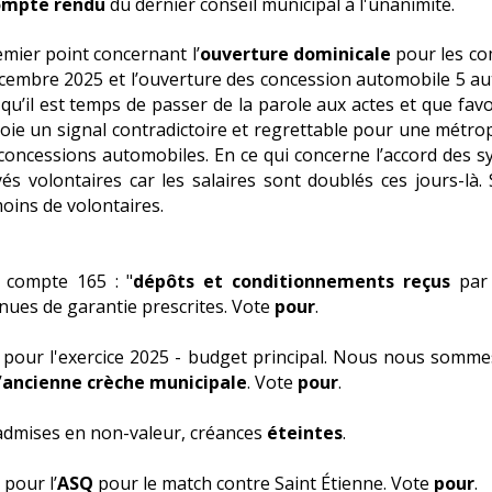
ompte rendu
du dernier conseil municipal à l'unanimité.
mier point concernant l’
ouverture dominicale
pour les co
écembre 2025 et l’ouverture des concession automobile 5 a
qu’il est temps de passer de la parole aux actes et que fa
oie un signal contradictoire et regrettable pour une métropo
ncessions automobiles. En ce qui concerne l’accord des syn
 volontaires car les salaires sont doublés ces jours-là. 
oins de volontaires.
u compte 165 : "
dépôts et conditionnements reçus
par 
nues de garantie prescrites. Vote
pour
.
1 pour l'exercice 2025 - budget principal. Nous nous somme
’
ancienne crèche municipale
. Vote
pour
.
dmises en non-valeur, créances
éteintes
.
 pour l’
ASQ
pour le match contre Saint Étienne. Vote
pour
.